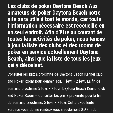
Les clubs de poker Daytona Beach Aux
amateurs de poker Daytona Beach notre
site sera utile à tout le monde, car toute
l’information nécessaire est reccuellie en
un seul endroit. Afin d’être au courant de
toutes les activités de poker, nous tenons
à jour la liste des clubs et des rooms de
poker en service actuellement Daytona
Beach, ainsi que la liste de tous les jeux
qui y déroulent.
Consulter les prix à proximité de Daytona Beach Kennel Club
and Poker Room pour demain soir, 1 févr. - 2 févr. La fin de
semaine prochaine 5 févr. - 7 févr. Daytona Beach Kennel Club
and Poker Room – Consulter les prix à proximité pour la fin
de semaine prochaine, 5 févr. - 7 févr. Cette excellente
adresse vous donne rendez-vous à seulement 0,9 km de