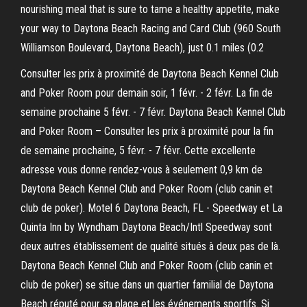
nourishing meal that is sure to tame a healthy appetite, make
your way to Daytona Beach Racing and Card Club (960 South
Williamson Boulevard, Daytona Beach), just 0.1 miles (0.2
Consulter les prix à proximité de Daytona Beach Kennel Club
and Poker Room pour demain soir, 1 févr. - 2 févr. La fin de
semaine prochaine 5 févr. - 7 févr. Daytona Beach Kennel Club
and Poker Room – Consulter les prix à proximité pour la fin
de semaine prochaine, 5 févr. - 7 févr. Cette excellente
adresse vous donne rendez-vous à seulement 0,9 km de
Daytona Beach Kennel Club and Poker Room (club canin et
club de poker). Motel 6 Daytona Beach, FL - Speedway et La
Quinta Inn by Wyndham Daytona Beach/Intl Speedway sont
deux autres établissement de qualité situés à deux pas de là.
Daytona Beach Kennel Club and Poker Room (club canin et
club de poker) se situe dans un quartier familial de Daytona
Beach réputé pour sa plage et les événements sportifs. Si