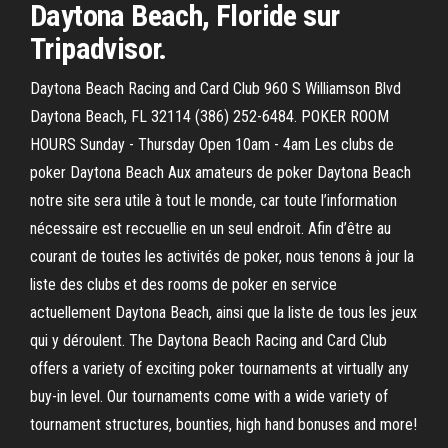
Daytona Beach, Floride sur
Tripadvisor.
Daytona Beach Racing and Card Club 960 S Williamson Blvd
Daytona Beach, FL 32114 (386) 252-6484. POKER ROOM
HOURS Sunday - Thursday Open 10am - 4am Les clubs de
poker Daytona Beach Aux amateurs de poker Daytona Beach
notre site sera utile à tout le monde, car toute l’information
nécessaire est reccuellie en un seul endroit. Afin d’être au
courant de toutes les activités de poker, nous tenons à jour la
liste des clubs et des rooms de poker en service
actuellement Daytona Beach, ainsi que la liste de tous les jeux
qui y déroulent. The Daytona Beach Racing and Card Club
offers a variety of exciting poker tournaments at virtually any
buy-in level. Our tournaments come with a wide variety of
tournament structures, bounties, high hand bonuses and more!