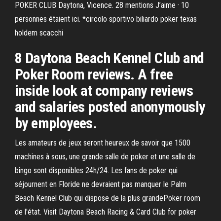
POKER CLUB Daytona, Vicence. 28 mentions J’aime · 10
personnes étaient ici. *circolo sportivo biliardo poker texas
holdem scacchi
8 Daytona Beach Kennel Club and
Poker Room reviews. A free
inside look at company reviews
and salaries posted anonymously
by employees.
Les amateurs de jeux seront heureux de savoir que 1500
machines à sous, une grande salle de poker et une salle de
bingo sont disponibles 24h/24. Les fans de poker qui
séjournent en Floride ne devraient pas manquer le Palm
Beach Kennel Club qui dispose de la plus grandePoker room
de l'état. Visit Daytona Beach Racing & Card Club for poker