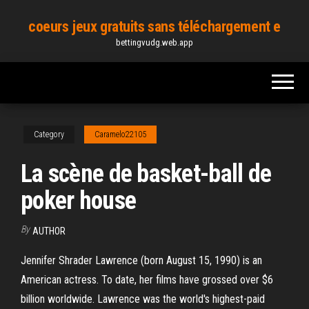
Skip
coeurs jeux gratuits sans téléchargement e
to
bettingvudg.web.app
the
content
Category
Caramelo22105
La scène de basket-ball de
poker house
By
AUTHOR
Jennifer Shrader Lawrence (born August 15, 1990) is an
American actress. To date, her films have grossed over $6
billion worldwide. Lawrence was the world's highest-paid