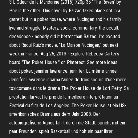
3 L Odeur de la Mandarine (2015) 720p 35 "The Raven" by
Poe is the other. This novel by Balzac takes place not in a
garret but in a poker house, where Nucingen and his family
live and struggle. Mystery, social commentary, the occult,
decadence - nobody did it better than Balzac. I'm excited
about Raoul Ruiz's movie, "La Maison Nucingen," out next
week in France. Aug 26, 2013 - Explore Rebecca Carter's
board "The Poker House " on Pinterest. See more ideas
about poker, jennifer lawrence, jennifer. La même année
Jennifer Lawrence incarna l’ainée de trois soeurs d’une mère
toxicomane dans le drame The Poker House de Lori Petty. Sa
prestation lui vaut le prix de la meilleure interprétation au
Festival du film de Los Angeles. The Poker House ist ein US-
amerikanisches Drama aus dem Jahr 2008. Der
autobiografische Agnes fährt durch die Stadt, spricht mit ein
paar Freunden, spielt Basketball und holt ein paar ihrer