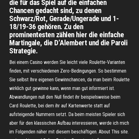
die für das Spiel auf die einfachen
Chancen gedacht sind, zu denen
Schwarz/Rot, Gerade/Ungerade und 1-
18/19-36 gehören. Zu den
prominentesten zählen hier die einfache
Martingale, die D’Alembert und die Paroli
Strategie.
Bei einem Casino werden Sie leicht viele Roulette-Varianten
finden, mit verschiedenen Zero-Bedingungen. So bestimmen
Sie selbst Ihre eigenen Gewinnchancen, da man beim Roulette
wirklich gut gewinne kann, wenn man gut informiert ist.
Abwandlungen null den Null findet ihr beispielsweise beim
Card Roulette, bei dem ihr auf Kartenwerte statt auf
aufsteigende Nummern setzt. Da beim meisten Spieler sich
aber für den klassischen Aufbau interessieren, werde ich mich
im Folgenden näher mit diesem beschäftigen. About This site.