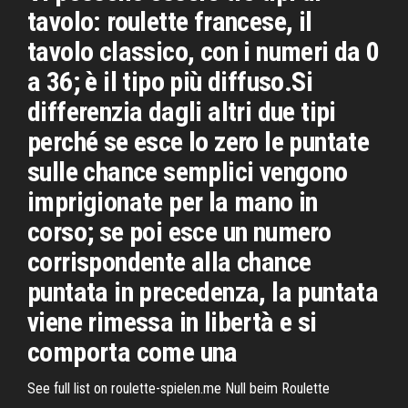
tavolo: roulette francese, il
tavolo classico, con i numeri da 0
a 36; è il tipo più diffuso.Si
differenzia dagli altri due tipi
perché se esce lo zero le puntate
sulle chance semplici vengono
imprigionate per la mano in
corso; se poi esce un numero
corrispondente alla chance
puntata in precedenza, la puntata
viene rimessa in libertà e si
comporta come una
See full list on roulette-spielen.me Null beim Roulette