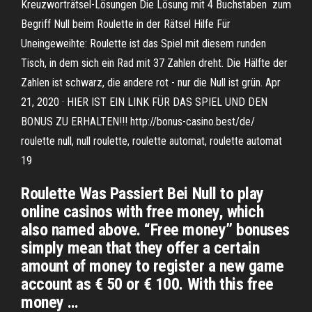
Kreuzworträtsel-Lösungen Die Lösung mit 4 Buchstaben ️ zum
Begriff Null beim Roulette in der Rätsel Hilfe Für
Uneingeweihte: Roulette ist das Spiel mit diesem runden
Tisch, in dem sich ein Rad mit 37 Zahlen dreht. Die Hälfte der
Zahlen ist schwarz, die andere rot - nur die Null ist grün. Apr
21, 2020 · HIER IST EIN LINK FÜR DAS SPIEL UND DEN
BONUS ZU ERHALTEN!!! http://bonus-casino.best/de/
roulette null, null roulette, roulette automat, roulette automat
19
Roulette Was Passiert Bei Null to play
online casinos with free money, which
also named above. “Free money” bonuses
simply mean that they offer a certain
amount of money to register a new game
account as € 50 or € 100. With this free
money …