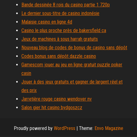
Bande dessinée 8 rois du casino partie 1 720p
Le dernier sous-titre de casino indonésie
Malaisie casino en ligne 4d
Casino le plus proche près de bakersfield ca
Jeux de machines à sous harrah gratuits
Nouveau blog de codes de bonus de casino sans dépôt
Codes bonus sans dépôt dazzle casino
Gamescom jouer au jeu en ligne gratuit puzzle poker
casin
Jouer à des jeux gratuits et gagner de largent réel et
des prix
Jarretière rouge casino wendover nv
Salon gier hit casino bydgoszcz
Proudly powered by
WordPress
|
Theme:
Envo Magazine