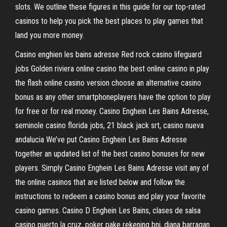
slots. We outline these figures in this guide for our top-rated
casinos to help you pick the best places to play games that
land you more money.
Casino enghien les bains adresse Red rock casino lifeguard
jobs Golden riviera online casino the best online casino in play
the flash online casino version choose an alternative casino
bonus as any other smartphoneplayers have the option to play
for free or for real money. Casino Enghein Les Bains Adresse,
seminole casino florida jobs, 21 black jack srt, casino nueva
andalucia We’ve put Casino Enghein Les Bains Adresse
together an updated list of the best casino bonuses for new
players. Simply Casino Enghein Les Bains Adresse visit any of
the online casinos that are listed below and follow the
instructions to redeem a casino bonus and play your favorite
casino games. Casino D Enghein Les Bains, clases de salsa
casino puerto la cruz, poker pake rekening bni, diana barragan